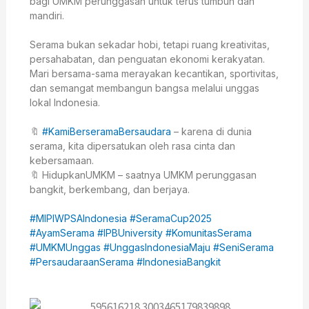
bagi UMKM perunggasan untuk terus tumbuh dan
mandiri.
Serama bukan sekadar hobi, tetapi ruang kreativitas,
persahabatan, dan penguatan ekonomi kerakyatan.
Mari bersama-sama merayakan kecantikan, sportivitas,
dan semangat membangun bangsa melalui unggas
lokal Indonesia.
🔖
#KamiBerseramaBersaudara
– karena di dunia
serama, kita dipersatukan oleh rasa cinta dan
kebersamaan.
🔖 HidupkanUMKM – saatnya UMKM perunggasan
bangkit, berkembang, dan berjaya.
#MIPIWPSAIndonesia
#SeramaCup2025
#AyamSerama
#IPBUniversity
#KomunitasSerama
#UMKMUnggas
#UnggasIndonesiaMaju
#SeniSerama
#PersaudaraanSerama
#IndonesiaBangkit