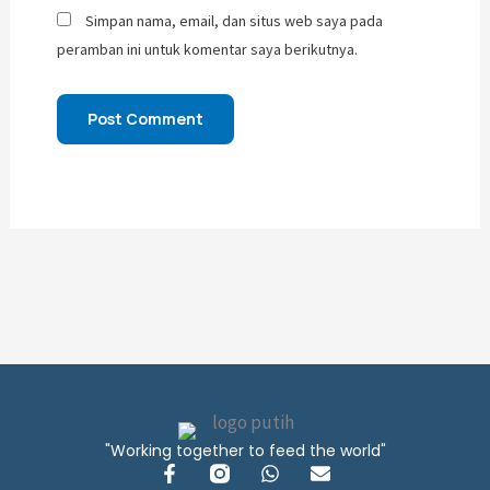
Simpan nama, email, dan situs web saya pada
peramban ini untuk komentar saya berikutnya.
"Working together to feed the world"
F
I
W
E