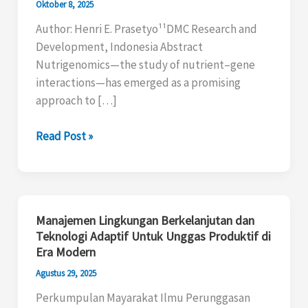
in
Oktober 8, 2025
Poultry
Author: Henri E. Prasetyo¹¹DMC Research and
:
Development, Indonesia Abstract
Barriers
Nutrigenomics—the study of nutrient–gene
and
interactions—has emerged as a promising
Strategic
approach to […]
Directions
for
Read Post »
Feed
Additive
Optimization
Manajemen Lingkungan Berkelanjutan dan
Manajemen
Teknologi Adaptif Untuk Unggas Produktif di
Lingkungan
Era Modern
Berkelanjutan
dan
Agustus 29, 2025
Teknologi
Perkumpulan Mayarakat Ilmu Perunggasan