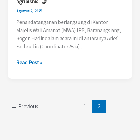
agribisnis. 🤝
menandatangani
Agustus 7, 2025
MoU
Penandatanganan berlangsung di Kantor
dengan Agrinews
Majelis Wali Amanat (MWA) IPB, Baranangsiang,
Communication
Bogor. Hadir dalam acara ini di antaranya Arief
Group,
Fachrudin (Coordinator Asia),
perusahaan
komunikasi
Read Post »
yang
berfokus
pada
produksi
media,
penyelenggaraan
←
Previous
1
2
acara,
dan
layanan
agensi