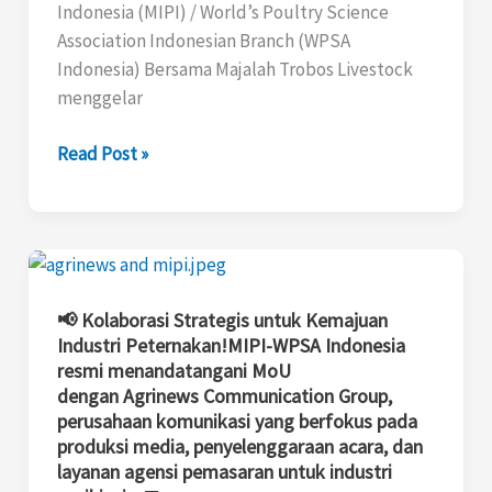
Adaptif
Indonesia (MIPI) / World’s Poultry Science
Untuk
Association Indonesian Branch (WPSA
Unggas
Indonesia) Bersama Majalah Trobos Livestock
Produktif
menggelar
di
Era
Read Post »
Modern
📢 Kolaborasi
Strategis
untuk
📢 Kolaborasi Strategis untuk Kemajuan
Industri Peternakan!MIPI-WPSA Indonesia
Kemajuan
resmi menandatangani MoU
Industri
dengan Agrinews Communication Group,
Peternakan!MIPI-
perusahaan komunikasi yang berfokus pada
WPSA
produksi media, penyelenggaraan acara, dan
Indonesia
layanan agensi pemasaran untuk industri
resmi