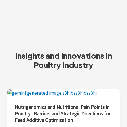
Lewati
ke
konten
Insights and Innovations in
Poultry Industry
Nutrigenomics
and
Nutritional
Nutrigenomics and Nutritional Pain Points in
Poultry : Barriers and Strategic Directions for
Pain
Feed Additive Optimization
Points