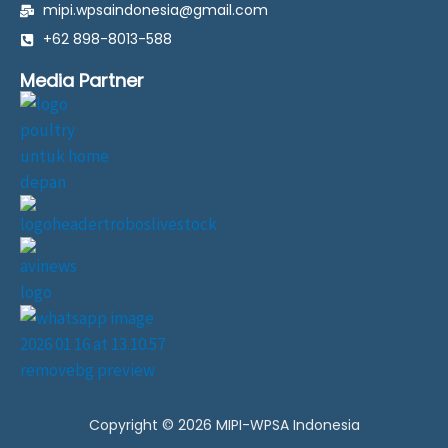
mipi.wpsaindonesia@gmail.com
b
a
s
l
o
g
a
o
+62 898-8013-588
o
r
p
p
k
a
p
e
Media Partner
-
m
f
F
i
l
l
.
s
v
g
Copyright © 2026 MIPI-WPSA Indonesia